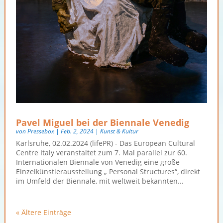
Pavel Miguel bei der Biennale Venedig
von
Pressebox
|
Feb. 2, 2024
|
Kunst & Kultur
Karlsruhe, 02.02.2024 (lifePR) - Das European Cultural
Centre Italy veranstaltet zum 7. Mal parallel zur 60.
Internationalen Biennale von Venedig eine große
Einzelkünstlerausstellung „ Personal Structures“, direkt
im Umfeld der Biennale, mit weltweit bekannten...
« Ältere Einträge