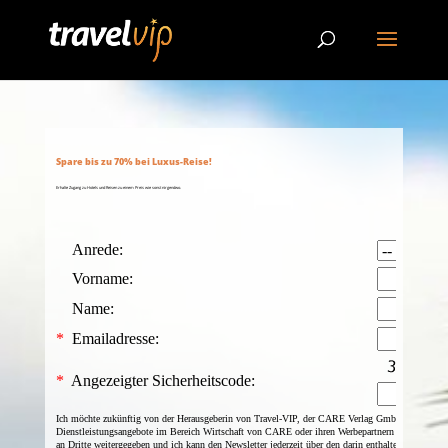
Spare bis zu 70% bei Luxus-Reise!
Erhalte Zugang zu Hotels und Reisen zu einem Preis wie sonst nirgendwo.