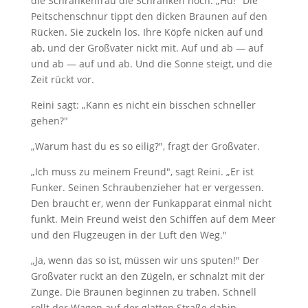
die Schrankenfrau die Schranken hoch. „Hü!" Die
Peitschenschnur tippt den dicken Braunen auf den
Rücken. Sie zuckeln los. Ihre Köpfe nicken auf und
ab, und der Großvater nickt mit. Auf und ab — auf
und ab — auf und ab. Und die Sonne steigt, und die
Zeit rückt vor.
Reini sagt: „Kann es nicht ein bisschen schneller
gehen?"
„Warum hast du es so eilig?", fragt der Großvater.
„Ich muss zu meinem Freund", sagt Reini. „Er ist
Funker. Seinen Schraubenzieher hat er vergessen.
Den braucht er, wenn der Funkapparat einmal nicht
funkt. Mein Freund weist den Schiffen auf dem Meer
und den Flugzeugen in der Luft den Weg."
„Ja, wenn das so ist, müssen wir uns sputen!" Der
Großvater ruckt an den Zügeln, er schnalzt mit der
Zunge. Die Braunen beginnen zu traben. Schnell
rollt der Wagen auf der glatten Straße dahin.