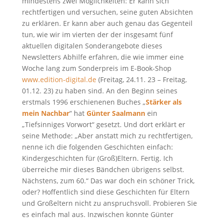
mindestens zwei Möglichkeiten: Er kann sich
rechtfertigen und versuchen, seine guten Absichten
zu erklären. Er kann aber auch genau das Gegenteil
tun, wie wir im vierten der der insgesamt fünf
aktuellen digitalen Sonderangebote dieses
Newsletters Abhilfe erfahren, die wie immer eine
Woche lang zum Sonderpreis im E-Book-Shop
www.edition-digital.de
(Freitag, 24.11. 23 – Freitag,
01.12. 23) zu haben sind. An den Beginn seines
erstmals 1996 erschienenen Buches „
Stärker als
mein Nachbar
“ hat
Günter Saalmann
ein
„Tiefsinniges Vorwort“ gesetzt. Und dort erklärt er
seine Methode: „Aber anstatt mich zu rechtfertigen,
nenne ich die folgenden Geschichten einfach:
Kindergeschichten für (Groß)Eltern. Fertig. Ich
überreiche mir dieses Bändchen übrigens selbst.
Nächstens, zum 60.“ Das war doch ein schöner Trick,
oder? Hoffentlich sind diese Geschichten für Eltern
und Großeltern nicht zu anspruchsvoll. Probieren Sie
es einfach mal aus. Inzwischen konnte Günter