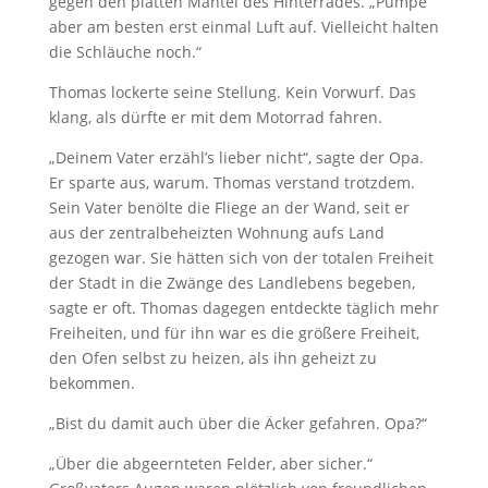
gegen den platten Mantel des Hinterrades. „Pumpe
aber am besten erst einmal Luft auf. Vielleicht halten
die Schläuche noch.“
Thomas lockerte seine Stellung. Kein Vorwurf. Das
klang, als dürfte er mit dem Motorrad fahren.
„Deinem Vater erzähl’s lieber nicht“, sagte der Opa.
Er sparte aus, warum. Thomas verstand trotzdem.
Sein Vater benölte die Fliege an der Wand, seit er
aus der zentralbeheizten Wohnung aufs Land
gezogen war. Sie hätten sich von der totalen Freiheit
der Stadt in die Zwänge des Landlebens begeben,
sagte er oft. Thomas dagegen entdeckte täglich mehr
Freiheiten, und für ihn war es die größere Freiheit,
den Ofen selbst zu heizen, als ihn geheizt zu
bekommen.
„Bist du damit auch über die Äcker gefahren. Opa?“
„Über die abgeernteten Felder, aber sicher.“