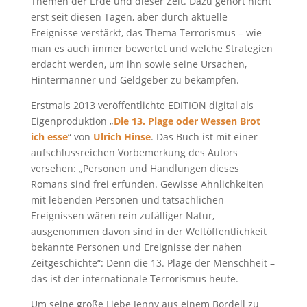
Themen der Erde und dieser Zeit. Dazu gehört nicht
erst seit diesen Tagen, aber durch aktuelle
Ereignisse verstärkt, das Thema Terrorismus – wie
man es auch immer bewertet und welche Strategien
erdacht werden, um ihn sowie seine Ursachen,
Hintermänner und Geldgeber zu bekämpfen.
Erstmals 2013 veröffentlichte EDITION digital als
Eigenproduktion „
Die 13. Plage oder Wessen Brot
ich esse
“ von
Ulrich Hinse
. Das Buch ist mit einer
aufschlussreichen Vorbemerkung des Autors
versehen: „Personen und Handlungen dieses
Romans sind frei erfunden. Gewisse Ähnlichkeiten
mit lebenden Personen und tatsächlichen
Ereignissen wären rein zufälliger Natur,
ausgenommen davon sind in der Weltöffentlichkeit
bekannte Personen und Ereignisse der nahen
Zeitgeschichte“: Denn die 13. Plage der Menschheit –
das ist der internationale Terrorismus heute.
Um seine große Liebe Jenny aus einem Bordell zu