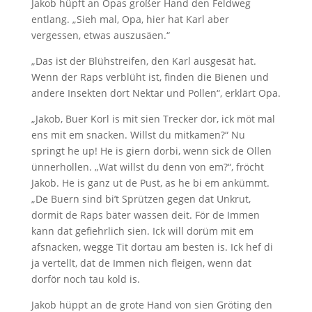
Jakob hüpft an Opas großer Hand den Feldweg
entlang. „Sieh mal, Opa, hier hat Karl aber
vergessen, etwas auszusäen.“
„Das ist der Blühstreifen, den Karl ausgesät hat.
Wenn der Raps verblüht ist, finden die Bienen und
andere Insekten dort Nektar und Pollen“, erklärt Opa.
„Jakob, Buer Korl is mit sien Trecker dor, ick möt mal
ens mit em snacken. Willst du mitkamen?“ Nu
springt he up! He is giern dorbi, wenn sick de Ollen
ünnerhollen. „Wat willst du denn von em?“, fröcht
Jakob. He is ganz ut de Pust, as he bi em ankümmt.
„De Buern sind bi’t Sprützen gegen dat Unkrut,
dormit de Raps bäter wassen deit. För de Immen
kann dat gefiehrlich sien. Ick will dorüm mit em
afsnacken, wegge Tit dortau am besten is. Ick hef di
ja vertellt, dat de Immen nich fleigen, wenn dat
dorför noch tau kold is.
Jakob hüppt an de grote Hand von sien Gröting den