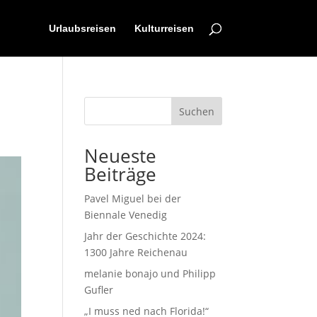
Urlaubsreisen
Kulturreisen
Suchen
Neueste
Beiträge
Pavel Miguel bei der
Biennale Venedig
Jahr der Geschichte 2024:
1300 Jahre Reichenau
melanie bonajo und Philipp
Gufler
„I muss ned nach Florida!“