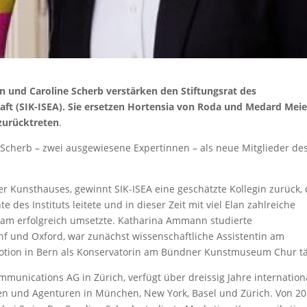
und Caroline Scherb verstärken den Stiftungsrat des
aft (SIK-ISEA). Sie ersetzen Hortensia von Roda und Medard Meie
 zurücktreten
.
Scherb – zwei ausgewiesene Expertinnen – als neue Mitglieder de
 Kunsthauses, gewinnt SIK-ISEA eine geschätzte Kollegin zurück, 
 des Instituts leitete und in dieser Zeit mit viel Elan zahlreiche
eam erfolgreich umsetzte. Katharina Ammann studierte
nf und Oxford, war zunächst wissenschaftliche Assistentin am
tion in Bern als Konservatorin am Bündner Kunstmuseum Chur tä
munications AG in Zürich, verfügt über dreissig Jahre internation
n und Agenturen in München, New York, Basel und Zürich. Von 2