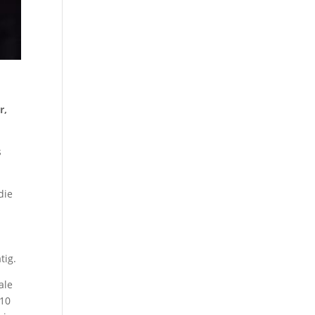
r,
s
die
tig.
ale
010