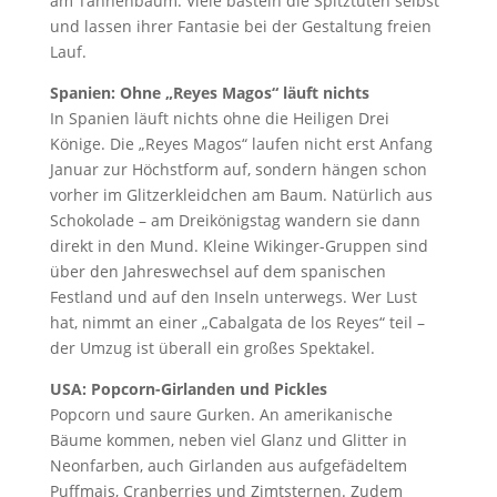
am Tannenbaum. Viele basteln die Spitztüten selbst
und lassen ihrer Fantasie bei der Gestaltung freien
Lauf.
Spanien: Ohne „Reyes Magos“ läuft nichts
In Spanien läuft nichts ohne die Heiligen Drei
Könige. Die „Reyes Magos“ laufen nicht erst Anfang
Januar zur Höchstform auf, sondern hängen schon
vorher im Glitzerkleidchen am Baum. Natürlich aus
Schokolade – am Dreikönigstag wandern sie dann
direkt in den Mund. Kleine Wikinger-Gruppen sind
über den Jahreswechsel auf dem spanischen
Festland und auf den Inseln unterwegs. Wer Lust
hat, nimmt an einer „Cabalgata de los Reyes“ teil –
der Umzug ist überall ein großes Spektakel.
USA: Popcorn-Girlanden und Pickles
Popcorn und saure Gurken. An amerikanische
Bäume kommen, neben viel Glanz und Glitter in
Neonfarben, auch Girlanden aus aufgefädeltem
Puffmais, Cranberries und Zimtsternen. Zudem