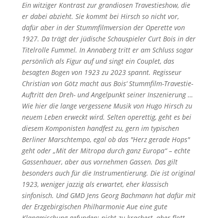
Ein witziger Kontrast zur grandiosen Travestieshow, die
er dabei abzieht. Sie kommt bei Hirsch so nicht vor,
dafür aber in der Stummfilmversion der Operette von
1927. Da trägt der jüdische Schauspieler Curt Bois in der
Titelrolle Fummel. In Annaberg tritt er am Schluss sogar
persönlich als Figur auf und singt ein Couplet, das
besagten Bogen von 1923 zu 2023 spannt. Regisseur
Christian von Götz macht aus Bois‘ Stummfilm-Travestie-
Auftritt den Dreh- und Angelpunkt seiner Inszenierung …
Wie hier die lange vergessene Musik von Hugo Hirsch zu
neuem Leben erweckt wird. Selten operettig, geht es bei
diesem Komponisten handfest zu, gern im typischen
Berliner Marschtempo, egal ob das "Herz gerade Hops"
geht oder „Mit der Mitropa durch ganz Europa“ – echte
Gassenhauer, aber aus vornehmen Gassen. Das gilt
besonders auch für die Instrumentierung. Die ist original
1923, weniger jazzig als erwartet, eher klassisch
sinfonisch. Und GMD Jens Georg Bachmann hat dafür mit
der Erzgebirgischen Philharmonie Aue eine gute
Klangmischung gefunden: nicht zu krachert, aber flott