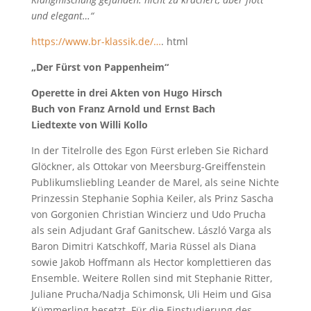
und elegant…“
https://www.br-klassik.de/…
. html
„Der Fürst von Pappenheim“
Operette in drei Akten von Hugo Hirsch
Buch von Franz Arnold und Ernst Bach
Liedtexte von Willi Kollo
In der Titelrolle des Egon Fürst erleben Sie Richard
Glöckner, als Ottokar von Meersburg-Greiffenstein
Publikumsliebling Leander de Marel, als seine Nichte
Prinzessin Stephanie Sophia Keiler, als Prinz Sascha
von Gorgonien Christian Wincierz und Udo Prucha
als sein Adjudant Graf Ganitschew. László Varga als
Baron Dimitri Katschkoff, Maria Rüssel als Diana
sowie Jakob Hoffmann als Hector komplettieren das
Ensemble. Weitere Rollen sind mit Stephanie Ritter,
Juliane Prucha/Nadja Schimonsk, Uli Heim und Gisa
Kümmerling besetzt. Für die Einstudierung des