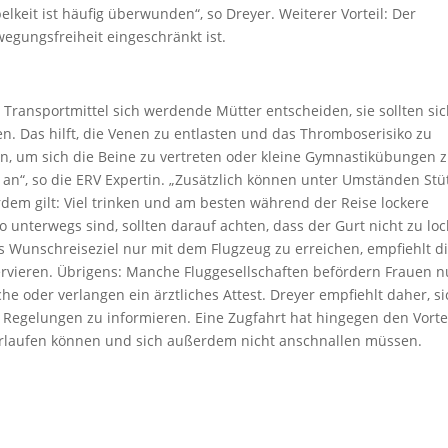
lkeit ist häufig überwunden“, so Dreyer. Weiterer Vorteil: Der
wegungsfreiheit eingeschränkt ist.
 Transportmittel sich werdende Mütter entscheiden, sie sollten si
 Das hilft, die Venen zu entlasten und das Thromboserisiko zu
n, um sich die Beine zu vertreten oder kleine Gymnastikübungen 
an“, so die ERV Expertin. „Zusätzlich können unter Umständen Stü
dem gilt: Viel trinken und am besten während der Reise lockere
 unterwegs sind, sollten darauf achten, dass der Gurt nicht zu loc
as Wunschreiseziel nur mit dem Flugzeug zu erreichen, empfiehlt d
servieren. Übrigens: Manche Fluggesellschaften befördern Frauen n
 oder verlangen ein ärztliches Attest. Dreyer empfiehlt daher, si
 Regelungen zu informieren. Eine Zugfahrt hat hingegen den Vortei
rlaufen können und sich außerdem nicht anschnallen müssen.