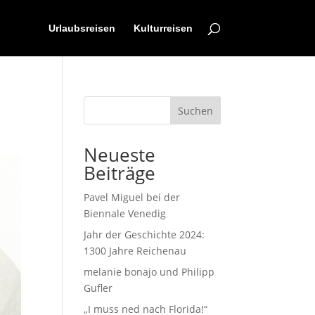
Urlaubsreisen
Kulturreisen
Suchen
Neueste
Beiträge
Pavel Miguel bei der
Biennale Venedig
Jahr der Geschichte 2024:
1300 Jahre Reichenau
melanie bonajo und Philipp
Gufler
„I muss ned nach Florida!“