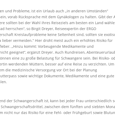
en und Probleme, ist ein Urlaub auch „in anderen Umständen“
 sein, vorab Rücksprache mit dem Gynäkologen zu halten. Gibt der 
re sollten bei der Wahl ihres Reiseziels am besten ein Land wähle
 herrschen“, so Birgit Dreyer, Reiseexpertin der ERGO
chaft Kreislaufprobleme keine Seltenheit sind, sollten sie exotis
lieber vermeiden.“ Hier droht meist auch ein erhöhtes Risiko für
lbfieber. „Hinzu kommt: Vorbeugende Medikamente und
icht geeignet“, ergänzt Dreyer. Auch Rundreisen, Abenteuerurlau
önnen eine zu große Belastung für Schwangere sein. Bei Risiko- o
rtin werdenden Müttern, besser auf eine Reise zu verzichten. Um
rdem die medizinische Versorgung vor Ort bei der Planung
Mutterpass sowie wichtige Dokumente, Medikamente und eine gute
len.
nd der Schwangerschaft ist, kann bei jeder Frau unterschiedlich s
 Schwangerschaftsdrittel, zwischen dem fünften und siebten Mona
m nicht nur das Risiko für eine Fehl- oder Frühgeburt sowie Blutu