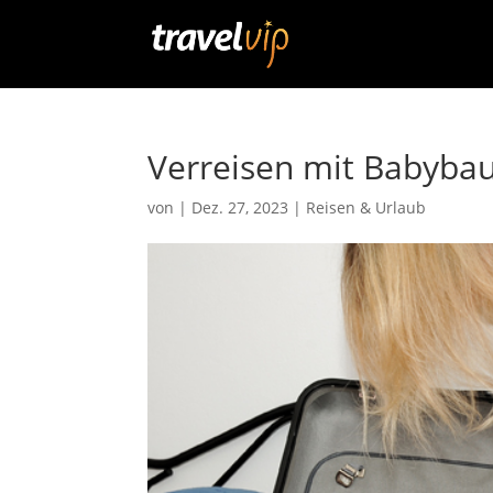
Verreisen mit Babyba
von
|
Dez. 27, 2023
|
Reisen & Urlaub