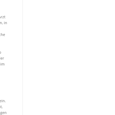
Arzt
n, in
che
b
der
 im
ein.
t,
ngen