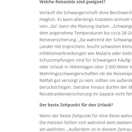
Welche Reiseziele sind geeignet?
Verläuft die Schwangerschaft ohne Beschwerd
möglich. Es kann allerdings trotzdem sinnvoll
sein „Go“, kann die Planung starten. „Schwange
dem angenehme Temperaturen bis circa 28 Grad
Reiseversicherung. „Da während der Schwangers
Länder mit tropischem, feucht-schwülem Klima 
Infektionserkrankungen wie Malaria oder Ge
Schutzimpfungen sind für Schwangere häufig n
oder Urlaub in Höhenlagen über 2.500 Meter k
Mehrlingsschwangerschaften rät die Reiseexpe
Notfall gut versorgt zu sein, sollten sie auße
berücksichtigen. Darüber hinaus dürfen der 
Reisekrankenversicherung im Gepäck nicht feh
Der beste Zeitpunkt für den Urlaub?
Wann der beste Zeitpunkt für eine Reise währe
Die meisten fühlen sich während dem zweiten
am wohlsten. „Außerdem ist in diesem Zeitrau