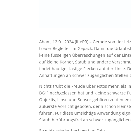
Aham, 12.01.2024 (lifePR) – Gerade von der l
treuer Begleiter im Gepäck. Damit die Urlaub
keine fusseligen Überraschungen auf der Linse
auf kleine Körner, Staub und andere Verschmut
findet häufiger lästige Flecken auf der Linse. D
Anhaftungen an schwer zugänglichen Stellen 
Nichts trübt die Freude über Fotos mehr, als i
BG1] nachgelassen hat und kleine schwarze Punk
Objektiv, Linse und Sensor gehören zu den emp
äußerste Vorsicht geboten, denn schon kleins
führen. Für diese umsichtige Anwendung eignet
Staub berührungsfrei an schwer zugänglichen
So gibt’s wieder hochwertige Fotos