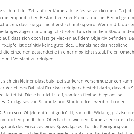
die sich mit der Zeit auf der Kameralinse festsetzen können. Da jede
 die empfindlichen Bestandteile der Kamera nur bei Bedarf gerein
 schützen, dass sie gar nicht erst schmutzig wird. Wer im Urlaub se
ne langes Zögern und möglichst sofort tun, damit kein Staub in de
 auf, dass sich doch lästige Flecken auf dem Objektiv befinden: D
Zipfel ist definitiv keine gute Idee. Oftmals hat das hässliche
und die einzelnen Bestandteile in einer möglichst staubfreien Umge
d mit Vorsicht zu reinigen.
et sich ein kleiner Blasebalg. Bei stärkeren Verschmutzungen kann
r Vorteil des Ballistol Druckgasreinigers besteht darin, dass das 
attet ist. Diese ist nicht steif, sondern flexibel biegsam, so
 des Druckgases von Schmutz und Staub befreit werden können.
-5 cm vom Objekt entfernt gedrückt, kann die Wirkung präzise dos
von hochempfindlichen Oberflächen wie dem Kamerasensor ist das
big, dank des Einsatzes eines Spezialgases. Für die Reinigung von
ht geeignet. Ist die Kamera wieder staub- und fleckenfrei, fehlt nu