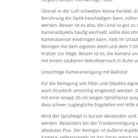
Überall in der Luft schweben kleine Partikel, 
Berührung die Optik beschädigen kann, sollten
werden. Besser ist es also, die Linse so gut zu
Kameraobjektiv häufig wechselt, sollte dies oh
Kamerasensor eindringen kann. Fällt im Urlaub
Reinigen mit dem eigenen Atem und dem T-Shirt-
Kratzer zur Folge. Besser ist es, die Kamera 
mit einem sauberen Mikrofasertuch in Ruhe un
Umsichtige Kamerareinigung mit Ballistol
Für die Reinigung von Filter und Objektiv eign
auch Druckluft umsichtig eingesetzt werden. De
mit einer knapp 20 cm langen Sprühlanze ausgest
dass schwer zugängliche Engstellen mit Hilfe
Wird der Sprühkopf in kurzen Abständen und 2
werden. Besonders bei der Trockenreinigung 
absolutes Plus. Der Reiniger ist äußerst ergie
Kamera- reflexspiegeln ist das Spray jedoch nic