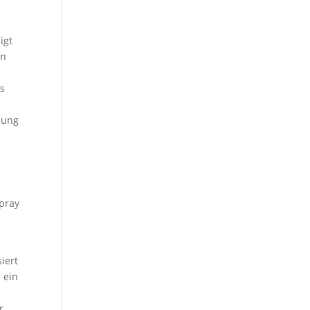
igt
in
n
as
bung
Spray
iert
 ein
r