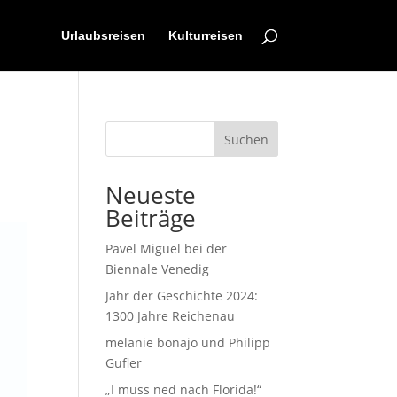
Urlaubsreisen
Kulturreisen
Suchen
Neueste
Beiträge
Pavel Miguel bei der
Biennale Venedig
Jahr der Geschichte 2024:
1300 Jahre Reichenau
melanie bonajo und Philipp
Gufler
„I muss ned nach Florida!“