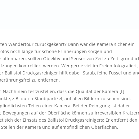
etzten Wandertour zurückgekehrt? Dann war die Kamera sicher ein
sfotos noch lange für schöne Erinnerungen sorgen und
 offenbaren, sollten Objektiv und Sensor von Zeit zu Zeit gründlic
zungen kontrolliert werden. Wer gerne viel im Freien fotografiert,
er Ballistol Druckgasreiniger hilft dabei, Staub, feine Fussel und a
berührungsfrei zu entfernen.
m Nachhinein festzustellen, dass die Qualität der Kamera [LJ-
te, z.B. durch Staubpartikel, auf allen Bildern zu sehen sind.
findlichsten Teilen einer Kamera. Bei der Reinigung ist daher
te Bewegungen auf der Oberfläche können zu irreversiblen Kratzer
 sich der Einsatz des Ballistol Druckgasreinigers: Er entfernt den
 Stellen der Kamera und auf empfindlichen Oberflächen.