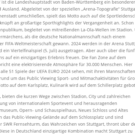
n“ ist die Landeshauptstadt von Baden-Württemberg ein besondere
Ausland. Abgeleitet von der speziellen „Arena-Topografie“ Stuttga
enstadt umschließen, spielt das Motto auch auf die Sportleidensc
knüpft an großartige Sporthighlights der Vergangenheit an. Schon
npublikum, begleitet von mitreißenden La-Ola-Wellen im Stadion.
mermärchens, als die deutsche Nationalmannschaft nach einem
der FIFA-Weltmeisterschaft gewann. 2024 werden in der Arena Stutt
nd ein Viertelfinalspiel (5. Juli) ausgetragen. Aber auch über die fünf
ns auf ein einzigartiges Erlebnis freuen. Die Fan Zone auf dem
spricht eine elektrisierende Atmosphäre für 30.000 Menschen. Hier
 alle 51 Spiele der UEFA EURO 2024 sehen, mit ihren Mannschafte
h rund um das Public Viewing Sport- und Mitmachaktivitäten für Gr
otto auf dem Karlsplatz, Kulinarik wird auf dem Schillerplatz gebo
n, bieten die kurzen Wege zwischen Stadion, City und zahlreichen
hrung von internationalem Sportevent und herausragenden
museum, Opern- und Schauspielhaus, Neues Schloss und Altes
en das Public-Viewing-Gelände auf dem Schlossplatz und sind
r SWR Fernsehturm, das Wahrzeichen von Stuttgart, thront über d
 Diese in Deutschland einzigartige Kombination macht Stuttgart zu