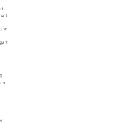
r
rts
haft
 Und
gart
n
oß
ten.
er