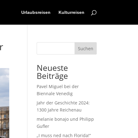
Urlaubsreisen
Kulturreisen
r
Suchen
Neueste
Beiträge
Pavel Miguel bei der
Biennale Venedig
Jahr der Geschichte 2024:
1300 Jahre Reichenau
melanie bonajo und Philipp
Gufler
„I muss ned nach Florida!“