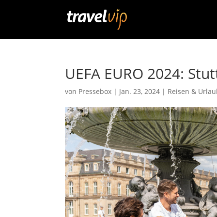
UEFA EURO 2024: Stutt
von
Pressebox
|
Jan. 23, 2024
|
Reisen & Urla