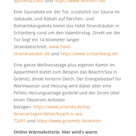
ayurveda.com/
und
https://www.fehmarn.de/
Eine Saunakota vor der Tür, zusätzlich zur Sauna im
Gebäude, und Rabatt auf Pärchen- und
Romantikangebote bietet das Hotel Strandräuber in
Schönberg rund um den Valentinstag. Direkt vor der
Tür liegt ein 14 Kilometer langer
Strandabschnitt.
www.hotel-
strandraeuber.de
und
https://www.schoenberg.de/
Eine ganze Wellnessetage plus eigenen Kamin im
Appartment bietet zum Beispiel das Beach’n’Sea in
Grömitz, direkt hinterm Deich. Der Energiebedarf für
Warmwasser und Heizung wird dabei über eine
Pellets-Heizungsanlage gedeckt und der Strom über
einen Ökostrom-Anbieter
bezogen.
https://www.urlando.de/top-
ferienanlagen/detail/beach-n-sea-
72691
und
https://www.groemitz.de/winter
Online Wärmelotterie: Hier wird’s warm